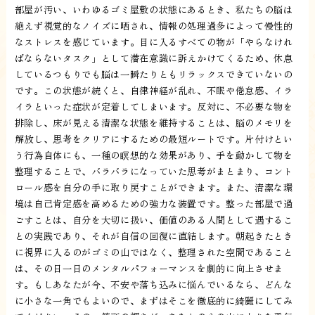
部屋が汚い、いわゆるゴミ屋敷の状態にあるとき、私たちの脳は
絶えず視覚的なノイズに晒され、情報の処理過多によって慢性的
なストレスを感じています。目に入るすべての物が「やらなけれ
ばならないタスク」として潜在意識に訴えかけてくるため、休息
しているつもりでも脳は一瞬たりともリラックスできていないの
です。この状態が続くと、自律神経が乱れ、不眠や倦怠感、イラ
イラといった症状が定着してしまいます。反対に、不必要な物を
排除し、床が見える清潔な状態を維持することは、脳のメモリを
解放し、思考をクリアにするための最短ルートです。片付けとい
う行為自体にも、一種の瞑想的な効果があり、手を動かして物を
整理することで、バラバラになっていた思考がまとまり、コント
ロール感を自分の手に取り戻すことができます。また、清潔な環
境は自己肯定感を高めるための強力な装置です。整った部屋で過
ごすことは、自分を大切に扱い、価値のある人間として遇するこ
との実践であり、それが自信の回復に直結します。朝起きたとき
に視界に入るのがゴミの山ではなく、整理された空間であること
は、その日一日のメンタルパフォーマンスを劇的に向上させま
す。もしあなたが今、不安や落ち込みに悩んでいるなら、どんな
に小さな一角でもよいので、まずはそこを徹底的に綺麗にしてみ