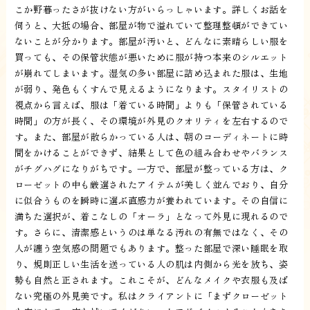
こか野暮ったさが抜けない方がいらっしゃいます。詳しくお話を
伺うと、大抵の場合、部屋が物で溢れていて整理整頓ができてい
ないことが分かります。部屋が汚いと、どんなに素晴らしい服を
買っても、その保管状態が悪いために服が持つ本来のシルエット
が崩れてしまいます。湿気の多い部屋に詰め込まれた服は、生地
が弱り、発色もくすんで見えるようになります。スタイリストの
視点から言えば、服は「着ている時間」よりも「保管されている
時間」の方が長く、その環境が外見のクオリティを左右するので
す。また、部屋が散らかっている人は、朝のコーディネートに時
間をかけることができず、結果として色の組み合わせやバランス
がチグハグになりがちです。一方で、部屋が整っている方は、ク
ローゼットの中も厳選されたアイテムが美しく並んでおり、自分
に似合うものを瞬時に選ぶ直感力が養われています。その自信に
満ちた選択が、着こなしの「オーラ」となって外見に現れるので
す。さらに、清潔感というのは単なる汚れの有無ではなく、その
人が纏う空気感の問題でもあります。整った部屋で深い睡眠を取
り、規則正しい生活を送っている人の肌は内側から光を放ち、姿
勢も自然と正されます。これこそが、どんなメイクや衣服も及ば
ない究極の外見美です。私はクライアントに「まずクローゼット