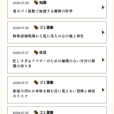
2026.07.20
知識
夏のゴミ屋敷で加速する腐敗の科学
2026.07.19
ゴミ屋敷
特殊清掃現場から見た住人の心の傷と再生
2026.07.17
生活
忙しすぎるアラサーのための無理のない片付け習
慣の作り方
2026.07.17
ゴミ屋敷
部屋の汚れが身体を蝕む目に見えない恐怖と病気
のリスク
2026.07.15
ゴミ屋敷