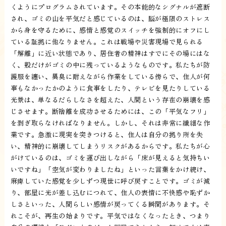
くようにプログラムされています。その本能的なシグナルが遮断
され、ゴミの山を平気だと感じているのは、脳が極限のストレス
から身を守るために、感情と感覚のスイッチを強制的にオフにし
ている証拠に他なりません。これは戦場や災害現場で見られる
「解離」に近い状態であり、居住者の精神はすでにその場にはな
く、殻だけがゴミの中に残っているようなものです。私たちが防
護服を纏い、異臭に耐えながら作業をしている傍らで、住人が何
事もなかったかのように食事をしたり、テレビを見たりしている
光景は、単なるだらしなさを超えた、人間という存在の崩壊を感
じさせます。断捨離を成功させるためには、この「平気なフリ」
を剥ぎ取らなければなりません。しかし、それは非常に繊細な作
業です。急激に現実を突きつけると、住人は自分の拠り所を失
い、精神的に崩壊してしまうリスクがあるからです。私たちが心
がけているのは、ゴミを運び出しながら「床が見えると気持ちい
いですね」「空気が変わりましたね」といった言葉をかけ続け、
麻痺していた感覚を少しずつ現世に呼び戻すことです。ゴミが減
り、部屋に光が差し込むにつれて、住人の表情に不快感や恥ずか
しさといった、人間らしい感情が戻ってくる瞬間があります。そ
れこそが、再生の始まりです。平気ではなくなったとき、つまり