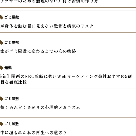
るアラサーのための無理のない片付け習慣の作り方
ゴミ屋敷
れが身体を蝕む目に見えない恐怖と病気のリスク
ゴミ屋敷
き家がゴミ屋敷に変わるまでの心の軌跡
知識
年最新】関西のSEO診断に強いWebマーケティング会社おすすめ5選
項目を徹底比較
ゴミ屋敷
を招くめんどくさがりの心理的メカニズム
ゴミ屋敷
の中に埋もれた私の再生への道のり