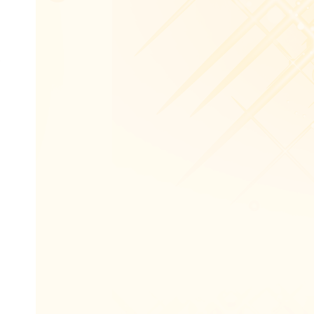
を
、
プ