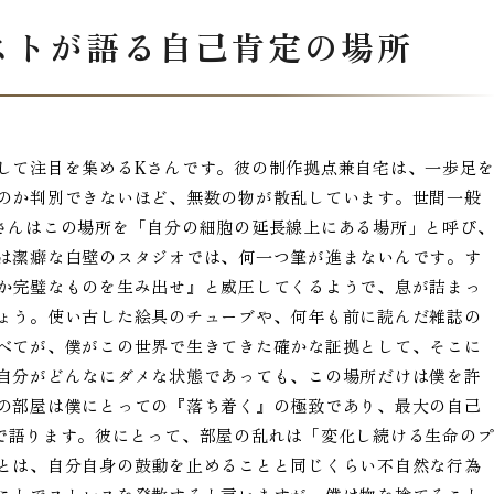
ストが語る自己肯定の場所
して注目を集めるKさんです。彼の制作拠点兼自宅は、一歩足
のか判別できないほど、無数の物が散乱しています。世間一般
さんはこの場所を「自分の細胞の延長線上にある場所」と呼び
は潔癖な白壁のスタジオでは、何一つ筆が進まないんです。す
か完璧なものを生み出せ』と威圧してくるようで、息が詰まっ
ょう。使い古した絵具のチューブや、何年も前に読んだ雑誌の
べてが、僕がこの世界で生きてきた確かな証拠として、そこに
自分がどんなにダメな状態であっても、この場所だけは僕を許
の部屋は僕にとっての『落ち着く』の極致であり、最大の自己
で語ります。彼にとって、部屋の乱れは「変化し続ける生命の
とは、自分自身の鼓動を止めることと同じくらい不自然な行為