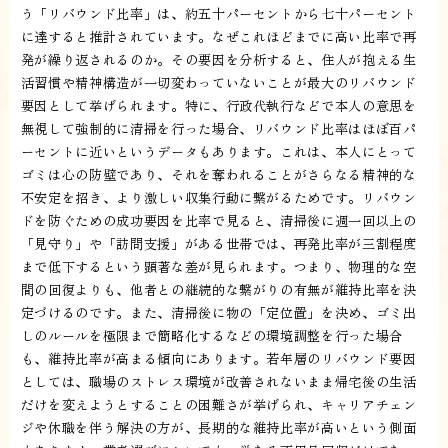
う「リバウンド比率」は、約五十パーセントから七十パーセント
に達すると推計されています。なぜこれほどまでに高い比率で再
発が繰り返されるのか。その要因を分析すると、住人が抱える生
活習慣や精神構造が一切変わっていないことが最大のリバウンド
要因として挙げられます。特に、行政代執行などで本人の意思を
無視して強制的に清掃を行った場合、リバウンド比率はほぼ百パ
ーセントに近いというデータもあります。これは、本人にとって
ゴミは心の防壁であり、それを奪われることがさらなる精神的な
不安定を招き、より激しい収集行動に繋がるためです。リバウン
ドを防ぐための成功要因を比率で見ると、清掃後に週一回以上の
「見守り」や「訪問支援」がある世帯では、再発比率が三割程度
まで低下するという顕著な差が見られます。つまり、物理的な空
間の回復よりも、他者との継続的な繋がりの有無が維持比率を決
定づけるのです。また、清掃後に物の「定位置」を決め、ゴミ出
しのルールを極限まで簡略化するなどの環境調整を行った場合
も、維持比率が高まる傾向にあります。若年層のリバウンド要因
としては、職場のストレス環境が改善されないまま帰宅後の生活
だけを変えようとすることの困難さが挙げられ、キャリアチェン
ジや休職を伴う解決の方が、長期的な維持比率が高いという側面