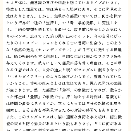
セス自体に、無意識の喜びや刺激を感じているタイプがいます。
整然とした部屋では、物は決まった場所にあり、そこに発見の余
地はありません。しかし、無秩序な部屋においては、何かを探す
という行為が一種の「宝探し」や「考古学的発掘」に変貌しま
す。目的の書類を探している最中に、数年前に紛失したお気に入
りのペンや、忘れていた旅の思い出のチケット、今の自分にぴっ
たりのインスピレーションをくれる古い書籍に出会う。このよう
な「偶然の発見（セレンディピティ）」が日常的に発生する環境
は、脳の報酬系を常に刺激し、単調な生活に微かなワクワク感を
与えてくれます。彼らにとって部屋が落ち着く理由は、そこが単
なる住居ではなく、自分の過去と現在がランダムに混ざり合った
「生きたダイアリー」のような場所だからです。整理されていな
いからこそ、情報の組み合わせは無限であり、思わぬ発想の飛躍
が生まれます。整った部屋が「効率」の象徴だとすれば、散らか
った部屋は「豊穣」の象徴です。探し物をする時間は、客観的に
は時間の浪費に見えますが、本人にとっては自分の記憶の地層を
探索し、自分自身を再発見するための対話の時間でもあります。
また、このランダムネスは、脳に適度な負荷を与え続け、認知機
能の衰えを防ぐ効果があるという説もあります。どこに何がある
か、常に不確実な環境で適応し続ける柔軟性が、彼らの精神に活