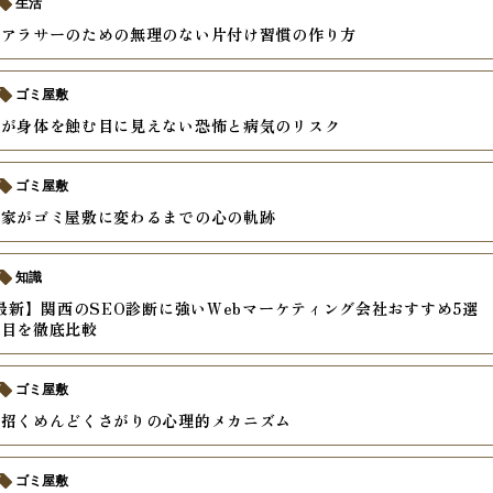
生活
るアラサーのための無理のない片付け習慣の作り方
ゴミ屋敷
れが身体を蝕む目に見えない恐怖と病気のリスク
ゴミ屋敷
き家がゴミ屋敷に変わるまでの心の軌跡
知識
年最新】関西のSEO診断に強いWebマーケティング会社おすすめ5選
項目を徹底比較
ゴミ屋敷
を招くめんどくさがりの心理的メカニズム
ゴミ屋敷