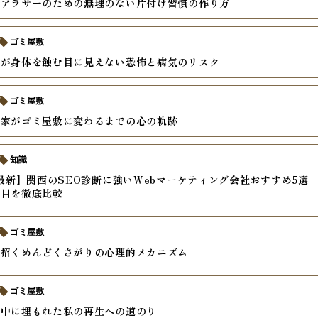
るアラサーのための無理のない片付け習慣の作り方
ゴミ屋敷
れが身体を蝕む目に見えない恐怖と病気のリスク
ゴミ屋敷
き家がゴミ屋敷に変わるまでの心の軌跡
知識
年最新】関西のSEO診断に強いWebマーケティング会社おすすめ5選
項目を徹底比較
ゴミ屋敷
を招くめんどくさがりの心理的メカニズム
ゴミ屋敷
の中に埋もれた私の再生への道のり