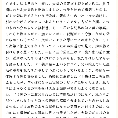
らです。私は兄弟と一緒に、大量の指定ゴミ袋を買い込み、数日
間にわたる大掃除を開始しました。作業を始めて痛感したのは、
ゴミを袋に詰めるという行為は、親の人生の一片一片を確認し、
別れを告げるプロセスであるということです。古びた衣類、いつ
のものか分からない領収書、そして私たち兄弟の幼い頃の写真。
それらを燃えるゴミ、燃えないゴミ、資源ゴミと分別しながら袋
に収めていくたびに、父がどのような思いでこの家を守り、そし
て次第に管理できなくなっていったのかが透けて見え、胸が締め
付けられる思いでした。一日に三十袋以上のゴミ袋が家の前に並
び、近所の人たちの目が気になりながらも、私たちはひたすら手
を動かしました。ゴミ袋が積み上がるにつれ、父が抱えていた生
活の重荷を私たちが少しずつ肩代わりしているような、奇妙な一
体感すら感じ始めました。最終的に消費したゴミ袋は二百枚を超
えましたが、空っぽになった実家のリビングに座ったとき、私た
ちはようやく父の死を受け入れる準備ができたように感じまし
た。ゴミ袋の中に収められたのは不用品だけではなく、私たちが
消化しきれなかった親への複雑な感情も含まれていたのかもしれ
ません。ゴミ屋敷のような状態になった実家を片付けるのは、体
力的にも精神的にも限界に近い作業でしたが、大量のゴミ袋の向